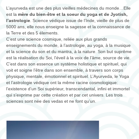
Les mantras pour la pratique du yoga
L’ayurveda est une des plus vieilles médecines du monde…Elle
est la
mère du bien-être et la soeur du yoga et de Jyotish,
cours de yoga
l’astrologie
. Science védique issue de l’Inde, vieille de plus de
5000 ans, elle nous enseigne la sagesse et la connaissance de
Ayurveda
la Terre et des 5 élements.
C’est une science cosmique, reliée aux plus grands
Ayurveda, science de l’âme
enseignements du monde, à l’astrologie, au yoga, à la musique
et la science du son et du mantra, à la nature. Son but suprême
Les 3 doshas
est la réalisation du Soi, l’éveil à la voix de l’âme, source de vie.
C’est dans son essence un système holistique et spirituel, qui
consultations
voit et soigne l’être dans son ensemble, à travers son corps
physique, mentale, émotionnel et spirituel. L’Ayurveda, le Yoga
massages et thérapies
et l’astrologie védique ont la même racine cosmologique:
l’existence d’un Soi supérieur, transcendantal, infini et immortel
Produits ayurvédiques
qui s’exprime par cette création et par cet univers. Les trois
sciences sont née des vedas et ne font qu’un.
Jyotish (astrologie védique)
Jyotish, science cosmique
mantra et rudraksha