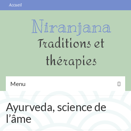
Accueil
Niranjana
Traditions et
thérapies
Menu
Yoga
Ayurveda, science de
Shatkarmas (nettoyages)
l’âme
Surya namaskar (Salutation au Soleil)