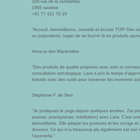
100 rue de la combettaz
1965 savièse
+41 77 421 70 19
"Acceuil, bienveillance, conseils et écoute TOP! Des o
ou polyvalents, super de se fournir là en produits ayur
Anne-jo des Marécottes
"Des produits de qualité préparés avec soin et connaiss
consultation astrologique. Lara a pris le temps d'appro
transits avec des outils pour traverser les moments qu
Stéphanie F. de Sion
"Je pratiquais le yoga depuis quelques années. J’ai pr
asanas, pranayamas, méditation) avec Lara. C’est une 
bienveillante. Elle adapte les postures et les corrige et 
douceur. Ce qui m'a beaucoup plu également est son r
l'ayurveda."