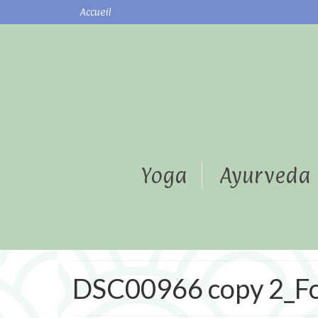
Accueil
Yoga
Ayurveda
DSC00966 copy 2_F