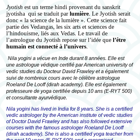
Les mantras pour la pratique du yoga
Jyotish
est un terme hindi provenant du sanskrit
jyotisha qui se traduit par
lumière
. Le Jyotish serait
cours de yoga
donc « la science de la lumière ». Cette science fait
partie des Vedangas, les six arts et sciences de
Ayurveda
l’hindouisme, liés aux Vedas. Le travail de
l’astrologue du Jyotish repose sur l’idée que
l’être
Ayurveda, science de l’âme
humain est connecté à l’univers
.
Les 3 doshas
Nila yogini a vécue en Inde durant 8 années. Elle est
une astrologue védique certifié par American university of
consultations
vedic studies du Docteur David Frawley et a également
suivi de nombreux cours avec le célèbre astrologue
massages et thérapies
Roeland De Looff (dirah academy). Elle est également
professeure de yoga certifiée depuis 10 ans (E-RYT 500)
Produits ayurvédiques
et consultante ayurvédique.
Jyotish (astrologie védique)
Nila yogini has lived in India for 8 years. She is a certified
vedic astrologer by the American institute of vedic studies
Jyotish, science cosmique
of Doctor David Frawley and has also followed extensive
courses with the famous astrologer Roeland De Looff
mantra et rudraksha
(dirah academy). She is also a certified yoga teacher from