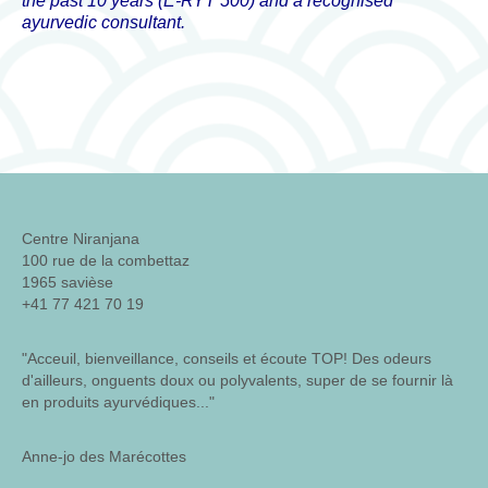
the past 10 years (E-RYT 500) and a recognised
consultations
ayurvedic consultant.
ateliers/workshops
musique
Biographie
contact
Centre Niranjana
100 rue de la combettaz
1965 savièse
+41 77 421 70 19
"Acceuil, bienveillance, conseils et écoute TOP! Des odeurs
d'ailleurs, onguents doux ou polyvalents, super de se fournir là
en produits ayurvédiques..."
Anne-jo des Marécottes