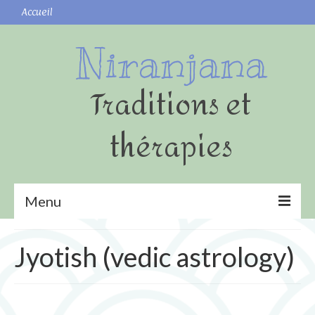
Accueil
Niranjana
Traditions et
thérapies
Menu
Yoga
Jyotish (vedic astrology)
Shatkarmas (nettoyages)
Surya namaskar (Salutation au Soleil)