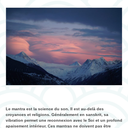
Les mantras pour la pratique du yoga
cours de yoga
Ayurveda
Ayurveda, science de l’âme
Les 3 doshas
consultations
massages et thérapies
Produits ayurvédiques
Jyotish (astrologie védique)
Le mantra est la science du son. Il est au-delà des
Jyotish, science cosmique
croyances et religions. Généralement en sanskrit, sa
vibration permet une reconnexion avec le Soi et un profond
mantra et rudraksha
apaisement intérieur. Ces mantras ne doivent pas être