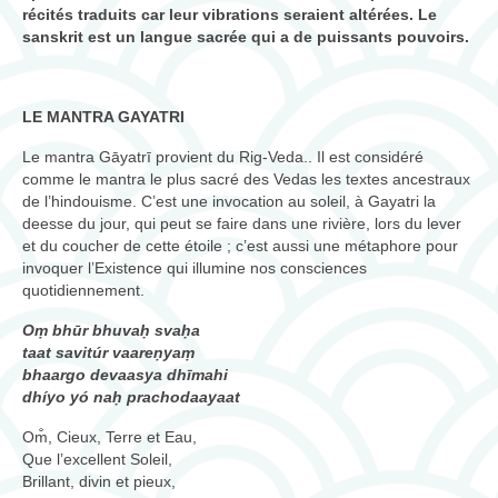
récités traduits car leur vibrations seraient altérées. Le
consultations
sanskrit est un langue sacrée qui a de puissants pouvoirs.
ateliers/workshops
musique
LE MANTRA GAYATRI
Biographie
Le mantra Gāyatrī provient du Rig-Veda.. Il est considéré
comme le mantra le plus sacré des Vedas les textes ancestraux
de l’hindouisme. C’est une invocation au soleil, à Gayatri la
contact
deesse du jour, qui peut se faire dans une rivière, lors du lever
et du coucher de cette étoile ; c’est aussi une métaphore pour
invoquer l’Existence qui illumine nos consciences
quotidiennement.
Oṃ bhūr bhuvaḥ svaḥa
taat savitúr vaareṇyaṃ
bhaargo devaasya dhīmahi
dhíyo yó naḥ prachodaayaat
Om̐, Cieux, Terre et Eau,
Que l’excellent Soleil,
Brillant, divin et pieux,