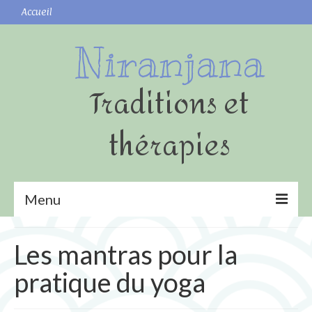
Accueil
Niranjana
Traditions et
thérapies
Menu
Yoga
Les mantras pour la
Shatkarmas (nettoyages)
pratique du yoga
Surya namaskar (Salutation au Soleil)