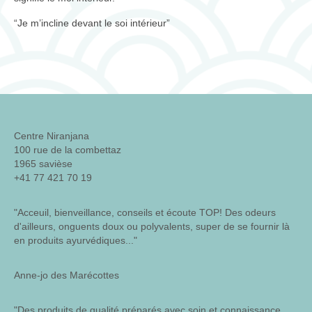
“Je m’incline devant le soi intérieur”
Centre Niranjana
100 rue de la combettaz
1965 savièse
+41 77 421 70 19
"Acceuil, bienveillance, conseils et écoute TOP! Des odeurs
d'ailleurs, onguents doux ou polyvalents, super de se fournir là
en produits ayurvédiques..."
Anne-jo des Marécottes
"Des produits de qualité préparés avec soin et connaissance.