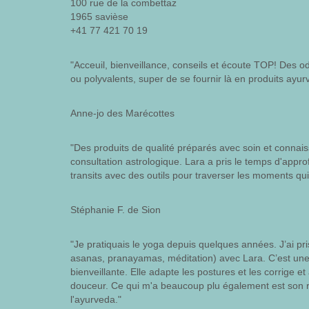
100 rue de la combettaz
1965 savièse
+41 77 421 70 19
"Acceuil, bienveillance, conseils et écoute TOP! Des o
ou polyvalents, super de se fournir là en produits ayur
Anne-jo des Marécottes
"Des produits de qualité préparés avec soin et connaiss
consultation astrologique. Lara a pris le temps d'appro
transits avec des outils pour traverser les moments qu
Stéphanie F. de Sion
"Je pratiquais le yoga depuis quelques années. J’ai pr
asanas, pranayamas, méditation) avec Lara. C’est une 
bienveillante. Elle adapte les postures et les corrige et 
douceur. Ce qui m'a beaucoup plu également est son r
l'ayurveda."